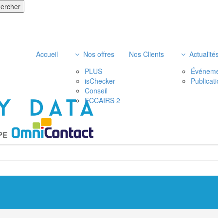
Accueil
Nos offres
Nos Clients
Actualité
PLUS
Événeme
isChecker
Publicat
Conseil
ECCAIRS 2