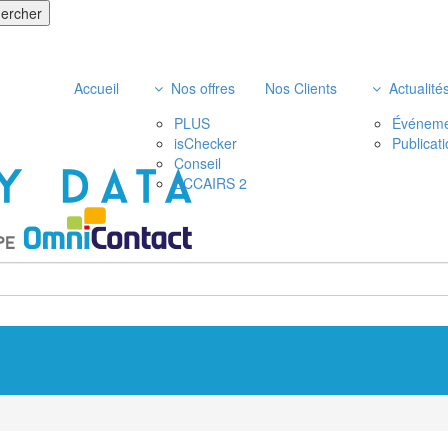
Accueil
Nos offres
Nos Clients
Actualité
PLUS
Événeme
isChecker
Publicat
Conseil
ECCAIRS 2